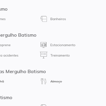
ismo
umes
Banheiros
Mergulho Batismo
oprene
Estacionamento
a acidentes
Treinamento
mas Mergulho Batismo
nhã
Almoço
tismo