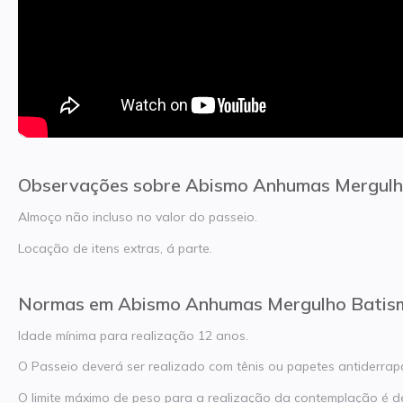
Observações sobre Abismo Anhumas Mergulh
Almoço não incluso no valor do passeio.
Locação de itens extras, á parte.
Normas em Abismo Anhumas Mergulho Batis
Idade mínima para realização 12 anos.
O Passeio deverá ser realizado com tênis ou papetes antiderrap
O limite máximo de peso para a realização da contemplação é d