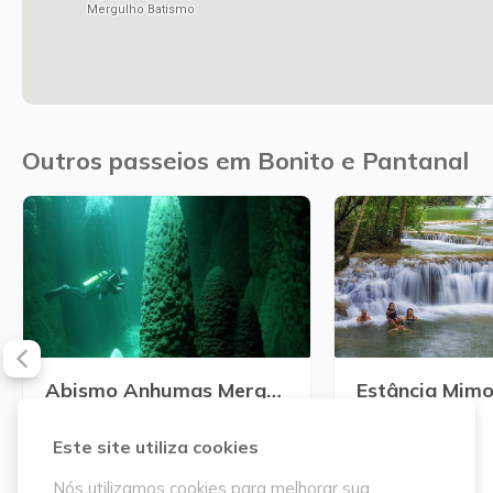
Mergulho Batismo
Outros passeios em Bonito e Pantanal
Abismo Anhumas Mergulho Avançado
Estância Mim
A partir de
A partir de
Este site utiliza cookies
R$ 1.799,00
R$ 340,00
Detalhar preço
Detalhar preço
Nós utilizamos cookies para melhorar sua