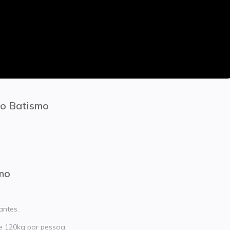
o Batismo
mo
antes.
e 120kg por pessoa.