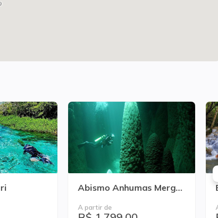
9
ri
Abismo Anhumas Mergulho Avançado
A partir de
R$ 1.799,00