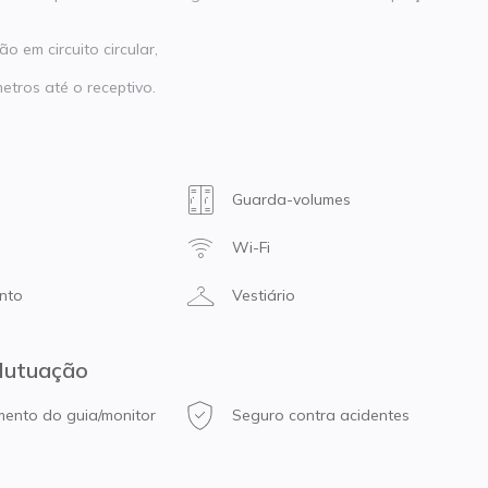
 em circuito circular,
metros até o receptivo.
Guarda-volumes
Wi-Fi
nto
Vestiário
Flutuação
nto do guia/monitor
Seguro contra acidentes