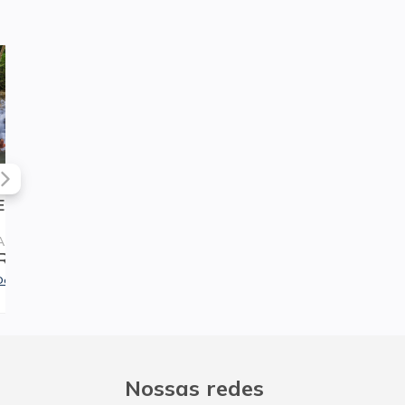
Abismo Anhumas Mergulho Batismo
Gruta do Lago Azu
A partir de
A partir de
R$ 1.699,00
R$ 120,00
Detalhar preço
Detalhar preço
Nossas redes