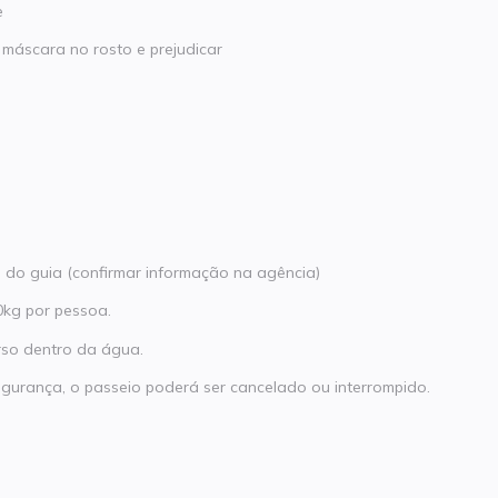
e
máscara no rosto e prejudicar
o do guia (confirmar informação na agência)
0kg por pessoa.
urso dentro da água.
gurança, o passeio poderá ser cancelado ou interrompido.