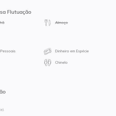
osa Flutuação
nhã
Almoço
Pessoais
Dinheiro em Espécie
Chinelo
ção
e).