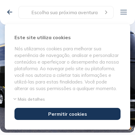
Escolha sua próxima aventura
Este site utiliza cookies
Nós utilizamos cookies para melhorar sua
experiência de navegação, analisar e personalizar
conteúdos e aperfeiçoar o desempenho da nossa
plataforma. Ao navegar pelo site ou plataforma,
você nos autoriza a coletar tais informações e
utilizá-las para estas finalidades. Você pode
alterar as suas permissões a qualquer momento.
Mais detalhes
Permitir cookies