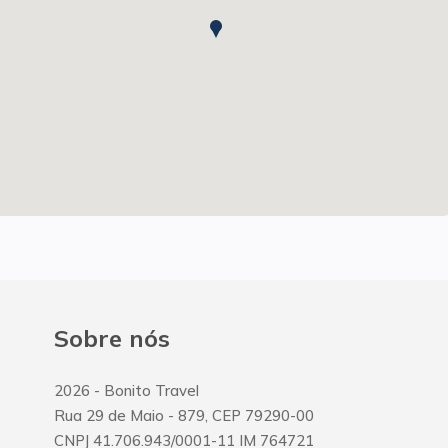
Sobre nós
2026
- Bonito Travel
Rua 29 de Maio
-
879
,
CEP
79290-00
CNPJ
41.706.943/0001-11
IM
764721