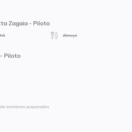
tta Zagaia - Piloto
nhã
Almoço
- Piloto
 de monitores preparados.