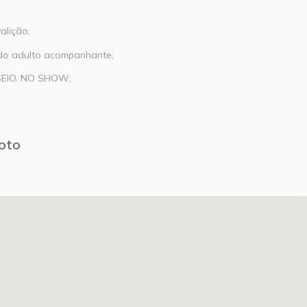
alição;
 do adulto acompanhante;
SEIO. NO SHOW;
loto