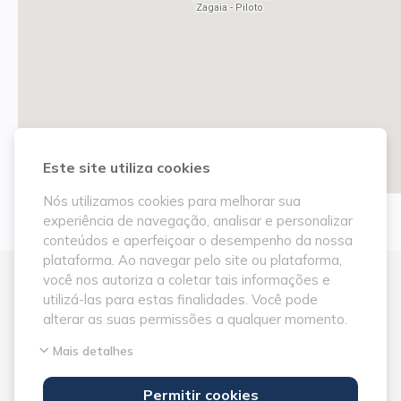
Zagaia - Piloto
Este site utiliza cookies
Nós utilizamos cookies para melhorar sua
experiência de navegação, analisar e personalizar
conteúdos e aperfeiçoar o desempenho da nossa
plataforma. Ao navegar pelo site ou plataforma,
você nos autoriza a coletar tais informações e
Contato
utilizá-las para estas finalidades. Você pode
alterar as suas permissões a qualquer momento.
contato@bonitotravel.com
Mais detalhes
(67) 99340-2002
Permitir cookies